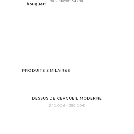
Petit, Moyen, Grand
bouquet
PRODUITS SIMILAIRES
DESSUS DE CERCUEIL MODERNE
240,00
€
–
350,00
€