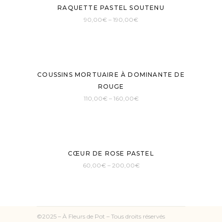
RAQUETTE PASTEL SOUTENU
90,00
€
–
190,00
€
COUSSINS MORTUAIRE À DOMINANTE DE
ROUGE
110,00
€
–
160,00
€
CŒUR DE ROSE PASTEL
60,00
€
–
200,00
€
©2025 – À Fleurs de Pot – Tous droits réservés