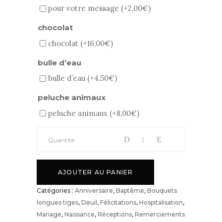
pour votre message (+
2,00
€
)
chocolat
chocolat (+
16,00
€
)
bulle d’eau
bulle d’eau (+
4,50
€
)
peluche animaux
peluche animaux (+
8,00
€
)
Bouquet
Quantité
longues
AJOUTER AU PANIER
tiges
Catégories :
Anniversaire
,
Baptême
,
Bouquets
longues tiges
,
Deuil
,
Félicitations
,
Hospitalisation
,
quantité
Mariage
,
Naissance
,
Réceptions
,
Remerciements