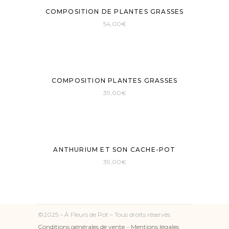
COMPOSITION DE PLANTES GRASSES
54,00
€
Sold
COMPOSITION PLANTES GRASSES
39,00
€
ANTHURIUM ET SON CACHE-POT
39,00
€
©2025 – À Fleurs de Pot – Tous droits réservés
Conditions générales de vente
–
Mentions légales