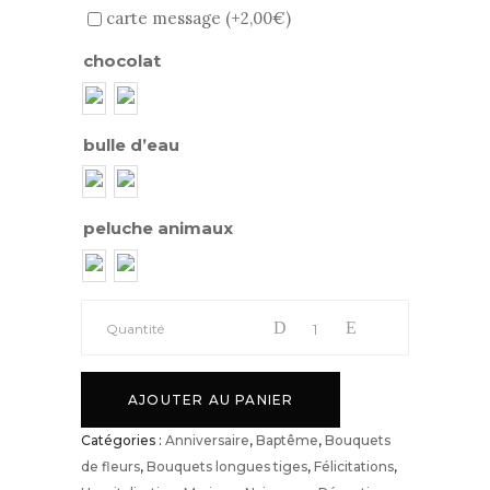
carte message (+
2,00
€
)
chocolat
bulle d’eau
peluche animaux
Bouquet
Quantité
longues
AJOUTER AU PANIER
tiges
Catégories :
Anniversaire
,
Baptême
,
Bouquets
de fleurs
,
Bouquets longues tiges
,
Félicitations
,