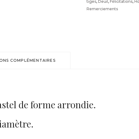
tiges
,
Deuil
,
Félicitations
,
Ho
Remerciements
tiges
pastel
quantité
IONS COMPLÉMENTAIRES
stel de forme arrondie.
diamètre.