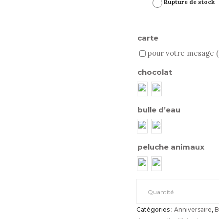
Rupture de stock
carte
pour votre mesage 
chocolat
bulle d’eau
peluche animaux
Bouquet
Quantité
Catégories :
Anniversaire
,
B
longues