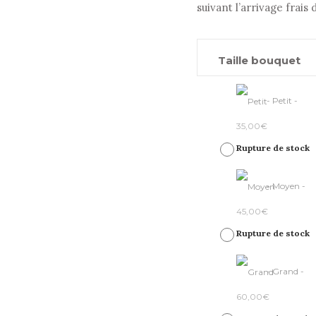
suivant l’arrivage frais d
Taille bouquet
-
Petit
-
35,00
€
Rupture de stock
-
Moyen
-
45,00
€
Rupture de stock
-
Grand
-
60,00
€