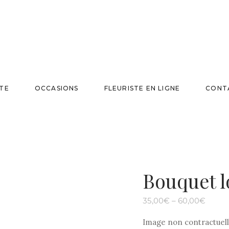
TE
OCCASIONS
FLEURISTE EN LIGNE
CONT
Bouquet l
35,00
€
–
60,00
€
Image non contractuell