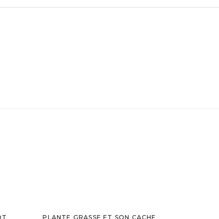
OT
PLANTE GRASSE ET SON CACHE