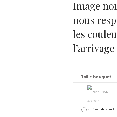
Image non
nous resp
les couleu
l’arrivage 
Taille bouquet
-
Petit
-
40,00
€
Rupture de stock