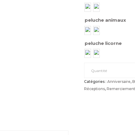
peluche animaux
peluche licorne
Bouquet
Quantité
Catégories :
Anniversaire
,
B
rond
Réceptions
,
Remerciement
quantité