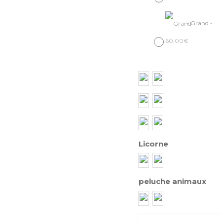
-
Grand
-
60,00
€
Licorne
peluche animaux