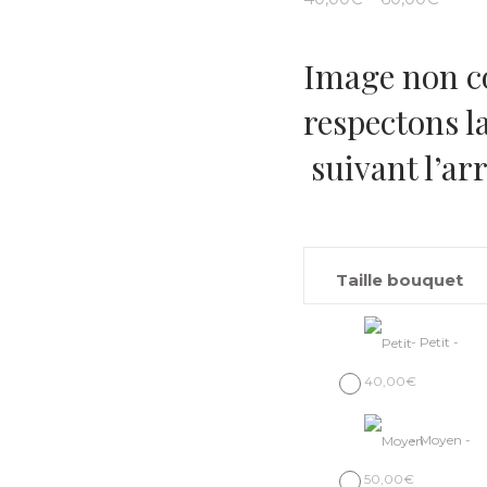
Image non c
respectons l
suivant l’arr
Taille bouquet
-
Petit
-
40,00
€
-
Moyen
-
50,00
€