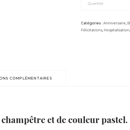
Bouquet
Quantité
rond
Catégories :
Anniversaire
,
B
Félicitations
,
Hospitalisation
champêtre
pastel
quantité
IONS COMPLÉMENTAIRES
champêtre et de couleur pastel.