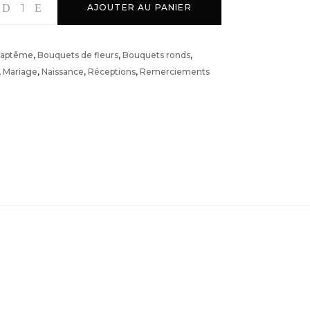
AJOUTER AU PANIER
aptême
,
Bouquets de fleurs
,
Bouquets ronds
,
,
Mariage
,
Naissance
,
Réceptions
,
Remerciements