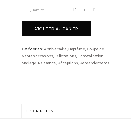
Composition
Quantité
de
AJOUTER AU PANIER
plantes
Catégories :
Anniversaire
,
Baptême
,
Coupe de
grasses
plantes occasions
,
Félicitations
,
Hospitalisation
,
Mariage
,
Naissance
,
Réceptions
,
Remerciements
quantité
DESCRIPTION