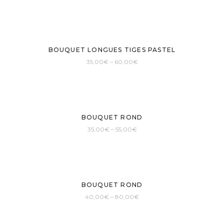
Sold
BOUQUET LONGUES TIGES PASTEL
35,00
€
–
60,00
€
BOUQUET ROND
35,00
€
–
55,00
€
Sold
BOUQUET ROND
40,00
€
–
80,00
€