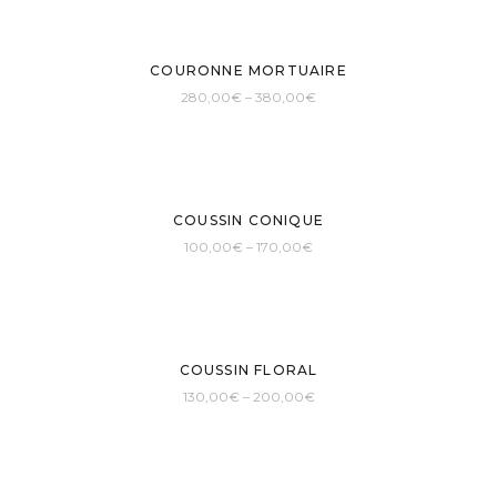
COURONNE MORTUAIRE
280,00
€
–
380,00
€
COUSSIN CONIQUE
100,00
€
–
170,00
€
COUSSIN FLORAL
130,00
€
–
200,00
€