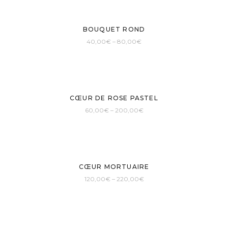
Sold
BOUQUET ROND
40,00
€
–
80,00
€
CŒUR DE ROSE PASTEL
60,00
€
–
200,00
€
CŒUR MORTUAIRE
120,00
€
–
220,00
€