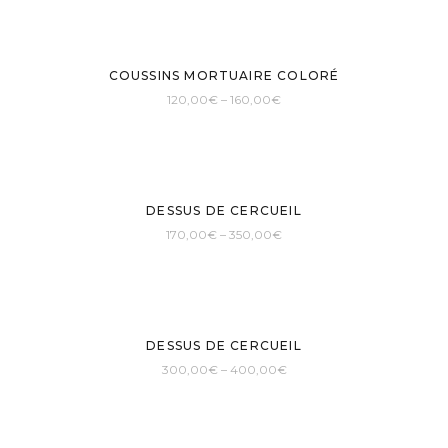
COUSSINS MORTUAIRE COLORÉ
120,00
€
–
160,00
€
DESSUS DE CERCUEIL
170,00
€
–
350,00
€
DESSUS DE CERCUEIL
300,00
€
–
400,00
€